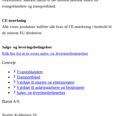
virksomhed. Mærket Baron er det absolut førende inden for
tvangsblandere og transportbånd.
CE-mærkning
Alle vores produkter indfrier alle krav til CE-mærkning i henhold til
de seneste EU direktiver.
Salgs- og leveringsbetingelser
Klik her for at se vores salgs- og leveringsbetingelser
Genveje
Tvangsblandere
Transportbånd
Værktøj til murere og entreprenører
Værktøj til anlægsgartnere og brolæggere
Salgs- og leveringsbetingelser
Baron A/S
Nordre Kobbelvej 10