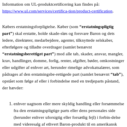
Information om UL-produktcertificering kan findes på:
https://www.ul.com/services/certifica-tion/product-certification
.
Købers erstatningsforpligtelse. Køber (som
“erstatningspligtig
part”
) skal erstatte, holde skade-sløs og forsvare Baron og dets
ledere, direktører, medarbejdere, agenter, tilknyttede selskaber,
efterfølgere og tilladte overdrager (samlet benævnt
“erstatningsberettiget part”
) mod alle tab, skader, ansvar, mangler,
krav, handlinger, domme, forlig, renter, afgifter, bøder, omkostninger
eller udgifter af enhver art, herunder rimelige advokatsalærer, som
pådrages af den erstatningsbe-rettigede part (samlet benævnt
“tab”
),
opstået som følge af eller i forbindelse med en tredjeparts påstand,
der hævder:
enhver uagtsom eller mere skyldig handling eller forsømmelse
fra den erstatningspligtige parts eller dens personales side
(herunder enhver uforsigtig eller forsætlig fejl) i forbin-delse
med videresalg af ethvert Baron-produkt til en amerikansk