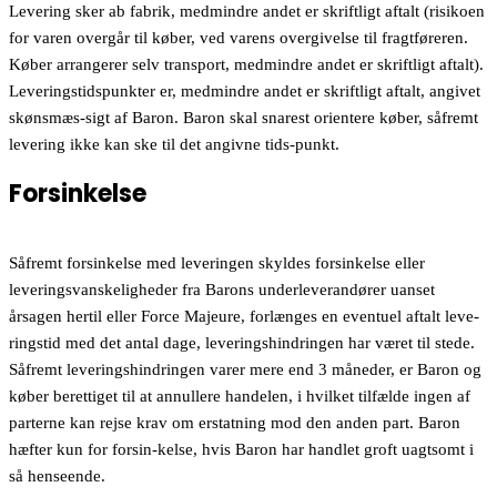
Levering sker ab fabrik, medmindre andet er skriftligt aftalt (risikoen
for varen overgår til køber, ved varens overgivelse til fragtføreren.
Køber arrangerer selv transport, medmindre andet er skriftligt aftalt).
Leveringstidspunkter er, medmindre andet er skriftligt aftalt, angivet
skønsmæs-sigt af Baron. Baron skal snarest orientere køber, såfremt
levering ikke kan ske til det angivne tids-punkt.
Forsinkelse
Såfremt forsinkelse med leveringen skyldes forsinkelse eller
leveringsvanskeligheder fra Barons underleverandører uanset
årsagen hertil eller Force Majeure, forlænges en eventuel aftalt leve-
ringstid med det antal dage, leveringshindringen har været til stede.
Såfremt leveringshindringen varer mere end 3 måneder, er Baron og
køber berettiget til at annullere handelen, i hvilket tilfælde ingen af
parterne kan rejse krav om erstatning mod den anden part. Baron
hæfter kun for forsin-kelse, hvis Baron har handlet groft uagtsomt i
så henseende.