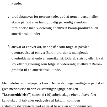
kunde;
produktansvar for personskade, død af nogen person eller
skade på fast eller håndgribelig personlig ejendom i
forbindelse med videresalg af ethvert Baron-produkt til en
amerikansk kunde;
ansvar af enhver art, der opstår som følge af påstået
overtrædelse af enhver Baron-pro-dukts manglende
overholdelse af enhver amerikansk føderal, statslig eller lokal
lov eller regulering som følge af videresalg af ethvert Baron-
produkt til en amerikansk kunde.
Meddelelse om tredjeparts krav. Den erstatningsberettigede part skal
give meddelelse til den er-statningspligtige part (en
“kravmeddelelse”
) senest ti (10) arbejdsdage efter at have fået
kend-skab til tab eller opdagelse af faktum, som den
erstatningsberettigede part agter at basere en anmodning om