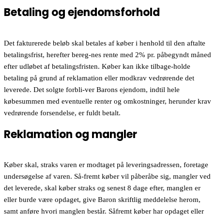
Betaling og ejendomsforhold
Det fakturerede beløb skal betales af køber i henhold til den aftalte
betalingsfrist, herefter bereg-nes rente med 2% pr. påbegyndt måned
efter udløbet af betalingsfristen. Køber kan ikke tilbage-holde
betaling på grund af reklamation eller modkrav vedrørende det
leverede. Det solgte forbli-ver Barons ejendom, indtil hele
købesummen med eventuelle renter og omkostninger, herunder krav
vedrørende forsendelse, er fuldt betalt.
Reklamation og mangler
Køber skal, straks varen er modtaget på leveringsadressen, foretage
undersøgelse af varen. Så-fremt køber vil påberåbe sig, mangler ved
det leverede, skal køber straks og senest 8 dage efter, manglen er
eller burde være opdaget, give Baron skriftlig meddelelse herom,
samt anføre hvori manglen består. Såfremt køber har opdaget eller