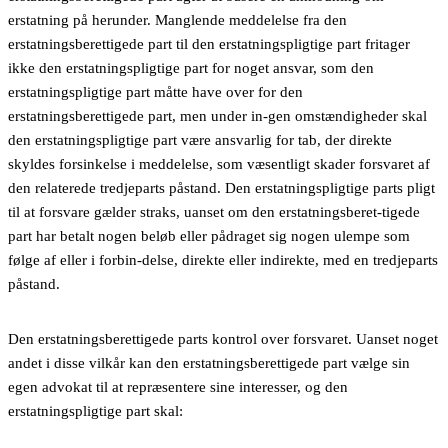
erstatning på herunder. Manglende meddelelse fra den
erstatningsberettigede part til den erstatningspligtige part fritager
ikke den erstatningspligtige part for noget ansvar, som den
erstatningspligtige part måtte have over for den
erstatningsberettigede part, men under in-gen omstændigheder skal
den erstatningspligtige part være ansvarlig for tab, der direkte
skyldes forsinkelse i meddelelse, som væsentligt skader forsvaret af
den relaterede tredjeparts påstand. Den erstatningspligtige parts pligt
til at forsvare gælder straks, uanset om den erstatningsberet-tigede
part har betalt nogen beløb eller pådraget sig nogen ulempe som
følge af eller i forbin-delse, direkte eller indirekte, med en tredjeparts
påstand.
Den erstatningsberettigede parts kontrol over forsvaret. Uanset noget
andet i disse vilkår kan den erstatningsberettigede part vælge sin
egen advokat til at repræsentere sine interesser, og den
erstatningspligtige part skal: