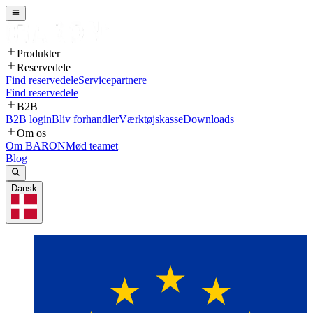
Produkter
Reservedele
Find reservedele
Servicepartnere
Find reservedele
B2B
B2B login
Bliv forhandler
Værktøjskasse
Downloads
Om os
Om BARON
Mød teamet
Blog
Dansk