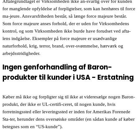
Aftalegrundlaget er Virksomheden ikke an-svarlig over for kunden
for manglende opfyldelse af forpligtelser, som kan henhøres til force
ma-jeure. Ansvarsfriheden består, så længe force majeure består.
Som force majeure anses forhold, der er uden for Virksomhedens
kontrol, og som Virksomheden ikke burde have forudset ved afta-
lens indgåelse. Eksempler på force majeure er usædvanlige
naturforhold, krig, terror, brand, over-svømmelse, hærværk og
arbejdsstridigheder.
Ingen genforhandling af Baron-
produkter til kunder i USA - Erstatning
Køber må ikke og forpligter sig til ikke at videresælge nogen Baron-
produkt, der ikke er UL-certifi-ceret, til nogen kunde, hvis
forretningssted eller leveringssted er inden for Amerikas Forenede
Sta-ter, herunder dens oversøiske områder (en sådan kunde af køber
betegnes som en “US-kunde”).