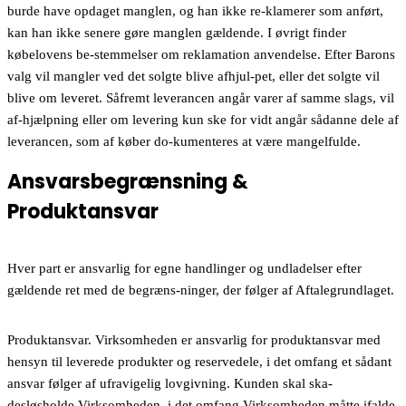
burde have opdaget manglen, og han ikke re-klamerer som anført,
kan han ikke senere gøre manglen gældende. I øvrigt finder
købelovens be-stemmelser om reklamation anvendelse. Efter Barons
valg vil mangler ved det solgte blive afhjul-pet, eller det solgte vil
blive om leveret. Såfremt leverancen angår varer af samme slags, vil
af-hjælpning eller om levering kun ske for vidt angår sådanne dele af
leverancen, som af køber do-kumenteres at være mangelfulde.
Ansvarsbegrænsning &
Produktansvar
Hver part er ansvarlig for egne handlinger og undladelser efter
gældende ret med de begræns-ninger, der følger af Aftalegrundlaget.
Produktansvar. Virksomheden er ansvarlig for produktansvar med
hensyn til leverede produkter og reservedele, i det omfang et sådant
ansvar følger af ufravigelig lovgivning. Kunden skal ska-
desløsholde Virksomheden, i det omfang Virksomheden måtte ifalde