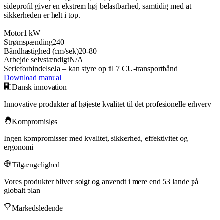
sideprofil giver en ekstrem høj belastbarhed, samtidig med at
sikkerheden er helt i top.
Motor
1 kW
Strømspænding
240
Båndhastighed (cm/sek)
20-80
Arbejde selvstændigt
N/A
Serieforbindelse
Ja – kan styre op til 7 CU-transportbånd
Download manual
Dansk innovation
Innovative produkter af højeste kvalitet til det profesionelle erhverv
Kompromisløs
Ingen kompromisser med kvalitet, sikkerhed, effektivitet og
ergonomi
Tilgængelighed
Vores produkter bliver solgt og anvendt i mere end 53 lande på
globalt plan
Markedsledende