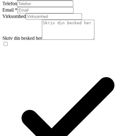
Telefon
Email
*
Virksomhed
Skriv din besked her