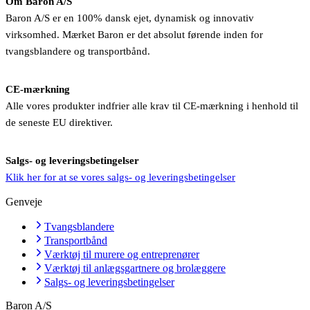
Om Baron A/S
Baron A/S er en 100% dansk ejet, dynamisk og innovativ
virksomhed. Mærket Baron er det absolut førende inden for
tvangsblandere og transportbånd.
CE-mærkning
Alle vores produkter indfrier alle krav til CE-mærkning i henhold til
de seneste EU direktiver.
Salgs- og leveringsbetingelser
Klik her for at se vores salgs- og leveringsbetingelser
Genveje
Tvangsblandere
Transportbånd
Værktøj til murere og entreprenører
Værktøj til anlægsgartnere og brolæggere
Salgs- og leveringsbetingelser
Baron A/S