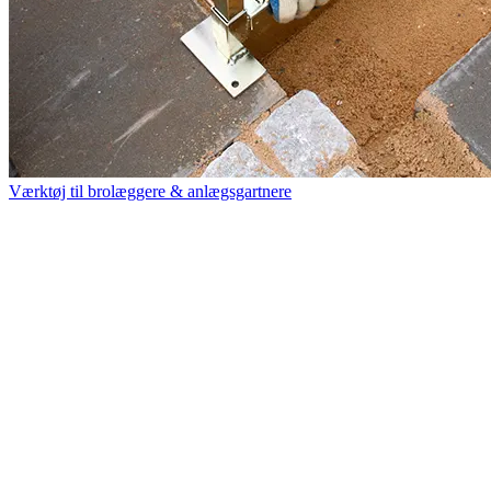
Værktøj til brolæggere & anlægsgartnere