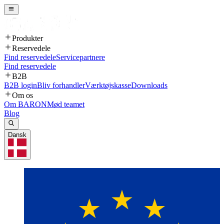
Produkter
Reservedele
Find reservedele
Servicepartnere
Find reservedele
B2B
B2B login
Bliv forhandler
Værktøjskasse
Downloads
Om os
Om BARON
Mød teamet
Blog
Dansk