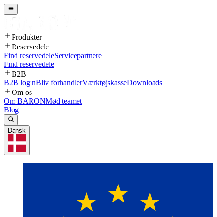
Produkter
Reservedele
Find reservedele
Servicepartnere
Find reservedele
B2B
B2B login
Bliv forhandler
Værktøjskasse
Downloads
Om os
Om BARON
Mød teamet
Blog
Dansk