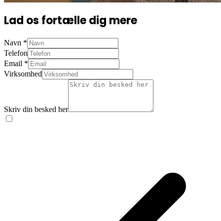
Lad os fortælle dig mere
Navn
*
Telefon
Email
*
Virksomhed
Skriv din besked her