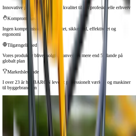
Innovative produkter af højeste kvalitet til det profesionelle erhverv
Kompromisløs
Ingen kompromisser med kvalitet, sikkerhed, effektivitet og
ergonomi
Tilgængelighed
Vores produkter bliver solgt og anvendt i mere end 53 lande på
globalt plan
Markedsledende
I over 23 år har BARON leveret professionelt værktøj og maskiner
til byggebranchen