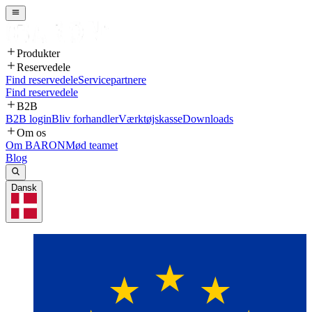
Produkter
Reservedele
Find reservedele
Servicepartnere
Find reservedele
B2B
B2B login
Bliv forhandler
Værktøjskasse
Downloads
Om os
Om BARON
Mød teamet
Blog
Dansk