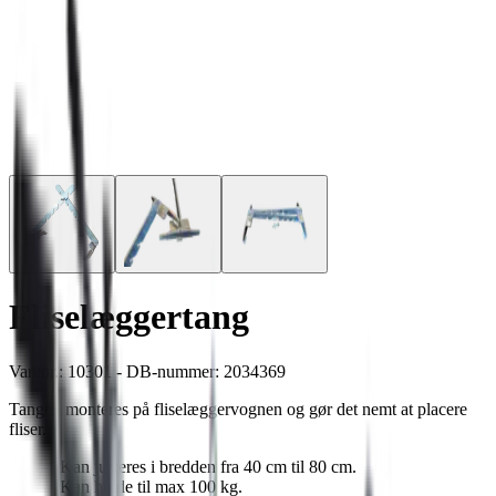
Fliselæggertang
Varenr.: 10301 - DB-nummer: 2034369
Tangen monteres på fliselæggervognen og gør det nemt at placere
fliser.
Kan justeres i bredden fra 40 cm til 80 cm.
Kan holde til max 100 kg.