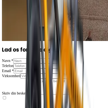
Lad os fortælle dig mere
Navn
*
Telefon
Email
*
Virksomhed
Skriv din besked her