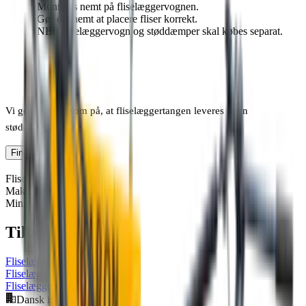
Monteres nemt på fliselæggervognen.
Gør det nemt at placere fliser korrekt.
NB! Fliselæggervogn og støddæmper skal købes separat.
Vi gør opmærksom på, at fliselæggertangen leveres uden
støddæmper.
Find forhandler
Flisestørrelse
40 - 80
Maks. belastning
100 kg
Min. belastning
35 kg
Tilbehør
Fliselæggervogn
Fliselæggervogn m/batteri
Fliselæggervogn komplet
Dansk innovation