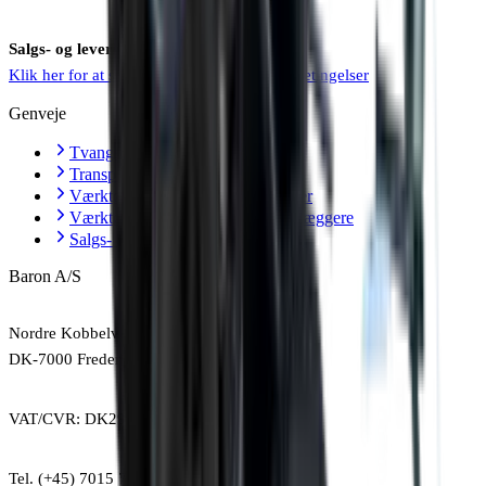
Salgs- og leveringsbetingelser
Klik her for at se vores salgs- og leveringsbetingelser
Genveje
Tvangsblandere
Transportbånd
Værktøj til murere og entreprenører
Værktøj til anlægsgartnere og brolæggere
Salgs- og leveringsbetingelser
Baron A/S
Nordre Kobbelvej 10
DK-7000 Fredericia
VAT/CVR: DK29636842
Tel. (+45) 7015 7022