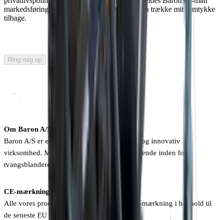
privatlivspolitik samt at mine oplysninger tilmeldes Baron's e-mail
markedsføring. Jeg er klar over, at jeg altid kan trække mit samtykke
tilbage.
Ring mig op
Om Baron A/S
Baron A/S er en 100% dansk ejet, dynamisk og innovativ
virksomhed. Mærket Baron er det absolut førende inden for
tvangsblandere og transportbånd.
CE-mærkning
Alle vores produkter indfrier alle krav til CE-mærkning i henhold til
de seneste EU direktiver.