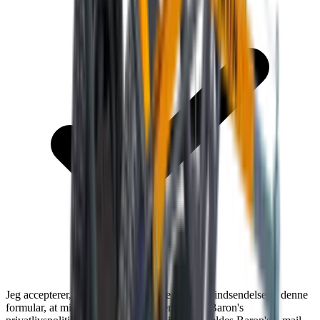
Jeg accepterer, at Baron må kontakte mig ifm. indsendelse af denne
formular, at mine oplysninger må gemmes jf. Baron's