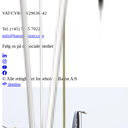
VAT/CVR: DK29636842
Tel. (+45) 7015 7022
info@baron-mixer.com
Følg os på de sociale medier
© Alle rettigheder forbeholdes Baron A/S
digitise