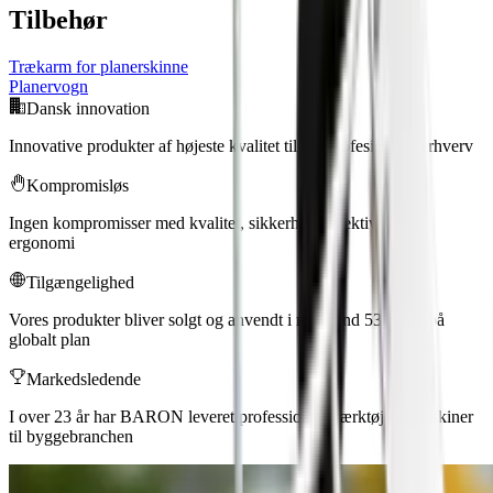
Tilbehør
Trækarm for planerskinne
Planervogn
Dansk innovation
Innovative produkter af højeste kvalitet til det profesionelle erhverv
Kompromisløs
Ingen kompromisser med kvalitet, sikkerhed, effektivitet og
ergonomi
Tilgængelighed
Vores produkter bliver solgt og anvendt i mere end 53 lande på
globalt plan
Markedsledende
I over 23 år har BARON leveret professionelt værktøj og maskiner
til byggebranchen