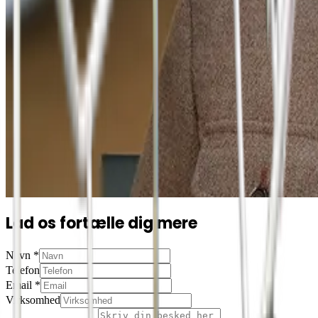
Lad os fortælle dig mere
Navn
*
Telefon
Email
*
Virksomhed