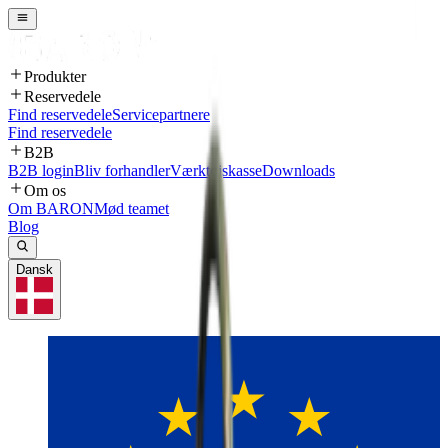
Produkter
Reservedele
Find reservedele
Servicepartnere
Find reservedele
B2B
B2B login
Bliv forhandler
Værktøjskasse
Downloads
Om os
Om BARON
Mød teamet
Blog
Dansk