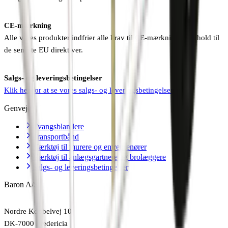
CE-mærkning
Alle vores produkter indfrier alle krav til CE-mærkning i henhold til
de seneste EU direktiver.
Salgs- og leveringsbetingelser
Klik her for at se vores salgs- og leveringsbetingelser
Genveje
Tvangsblandere
Transportbånd
Værktøj til murere og entreprenører
Værktøj til anlægsgartnere og brolæggere
Salgs- og leveringsbetingelser
Baron A/S
Nordre Kobbelvej 10
DK-7000 Fredericia