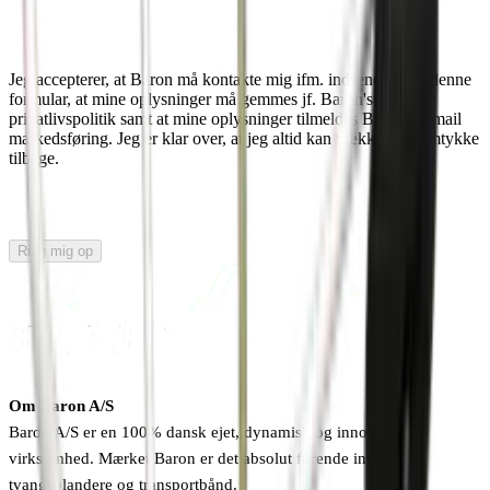
Jeg accepterer, at Baron må kontakte mig ifm. indsendelse af denne
formular, at mine oplysninger må gemmes jf. Baron's
privatlivspolitik samt at mine oplysninger tilmeldes Baron's e-mail
markedsføring. Jeg er klar over, at jeg altid kan trække mit samtykke
tilbage.
Ring mig op
Om Baron A/S
Baron A/S er en 100% dansk ejet, dynamisk og innovativ
virksomhed. Mærket Baron er det absolut førende inden for
tvangsblandere og transportbånd.