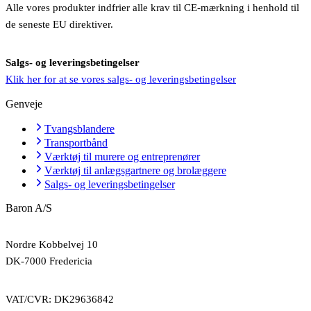
Alle vores produkter indfrier alle krav til CE-mærkning i henhold til
de seneste EU direktiver.
Salgs- og leveringsbetingelser
Klik her for at se vores salgs- og leveringsbetingelser
Genveje
Tvangsblandere
Transportbånd
Værktøj til murere og entreprenører
Værktøj til anlægsgartnere og brolæggere
Salgs- og leveringsbetingelser
Baron A/S
Nordre Kobbelvej 10
DK-7000 Fredericia
VAT/CVR: DK29636842