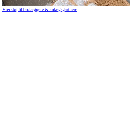
Værktøj til brolæggere & anlægsgartnere