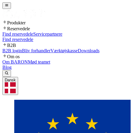
Produkter
Reservedele
Find reservedele
Servicepartnere
Find reservedele
B2B
B2B login
Bliv forhandler
Værktøjskasse
Downloads
Om os
Om BARON
Mød teamet
Blog
Dansk