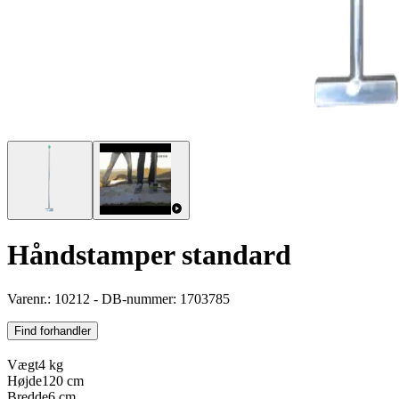
Håndstamper standard
Varenr.: 10212 - DB-nummer: 1703785
Find forhandler
Vægt
4 kg
Højde
120 cm
Bredde
6 cm