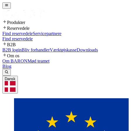
Produkter
Reservedele
Find reservedele
Servicepartnere
Find reservedele
B2B
B2B login
Bliv forhandler
Værktøjskasse
Downloads
Om os
Om BARON
Mød teamet
Blog
Dansk