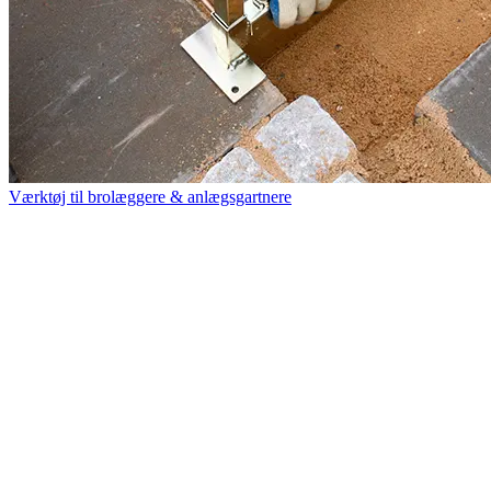
Værktøj til brolæggere & anlægsgartnere