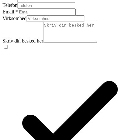
Telefon
Email
*
Virksomhed
Skriv din besked her