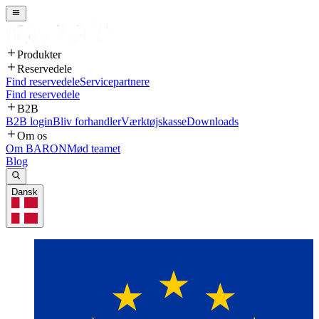
Produkter
Reservedele
Find reservedele
Servicepartnere
Find reservedele
B2B
B2B login
Bliv forhandler
Værktøjskasse
Downloads
Om os
Om BARON
Mød teamet
Blog
Dansk