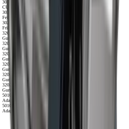
30234
CU/CCU Steuerung der Geschwindigkeit - komplett
30235
Feinsicherung 63mA für CU/CCU Steurung
30250
Friktionsband für Trommelmotor
32001
Gurt 3300 glatt
32005
Gurt 3300 20mm Mitnehmer
32009
Gurt 3300 40mm Mitnehmer
32013
Gurt 3300 60mm Mitnehmer
32017
Gurt 3300 20mm V-Mitnehmer
32021
Gurt 3300 40mm Wellen-Mitnehmer
50104
Adaptorkabel 240V 10A 1 m CEE/Schuko Stecker
50105
Adaptorkabel 240V 10A 1 m CEE/Schuko Stecker