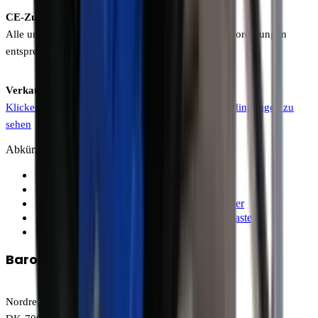
CE-Zulassungsanforderung
Alle unsere Produkte erfüllen die CE-Zulassungsanforderungen
entsprechend den jeweilen EU-Richtlinien.
Verkaufs- und Lieferbedingungen
Klicken Sie hier, um unsere Verkaufs- und Lieferbedingungen zu
sehen
Abkürzungen
Zwangsmischer
Förderbänder
Werkzeuge für Maurer und Bauunternehmer
Werkzeuge für Landschaftsgärtner und Pflasterer
Verkaufs- und lieferbedingungen
Baron A/S
Nordre Kobbelvej 10