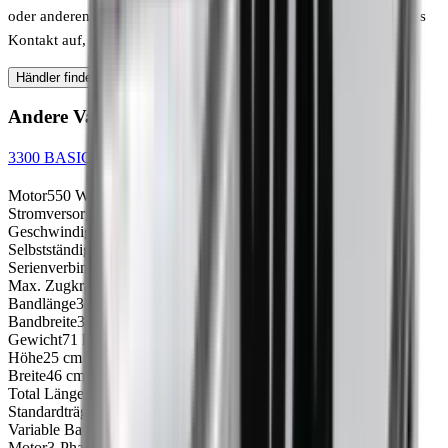
oder anderen Ausformungen geliefert werden. Nehmen Sie mit uns
Kontakt auf, um nähere Auskünfte zu erhalten.
Händler finden
Ersatzteile finden
Andere Varianten
3300 BASIC Förderband - 1x240V
Motor
550 W
Stromversorgungsspannung
1x110V
Geschwindigkeit (cm/s)
20-80
Selbstständig arbeiten
N/A
Serienverbindung
Nein
Max. Zugkraft
200 kg
Bandlänge
330 cm
Bandbreite
34 cm
Gewicht
71 kg
Höhe
25 cm
Breite
46 cm
Total Länge
360 cm
Standardträger am Band
12.0000
Variable Bandgeschwindigkeit
20 bis 80 cm/s
Motor
3-Phasen 0.55kW