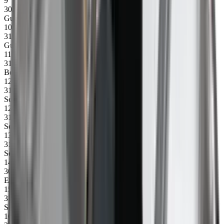
9
30215
Gurt Steuerung (1 Satz)
10
31011
Gurt 3300
11
31004
Bodenplatte 945 mm
12
31046
Schiene oben 1255 mm, rechts
12
31047
Schiene 1255 mm, links
13
31014
Seitenschutz, 1 m
14
30245
Einsatz für Steuerung, rechts (80 mm)
15
31025
Seite links 3300
16