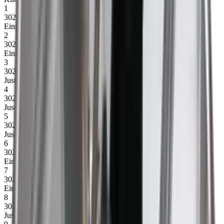
1
30216
Einschaltungsplatte m/Bolzen für Trommel, rechts
2
30217
Einschaltungsplatte m/Bolzen für Trommel, links
3
30222
Justierungsbeschlag für Trommel, rechts
4
30223
Justierungsbeschlag für Trommel, links
5
30221
Justierungsbeschlag für Trommelmotor, links
6
30218
Einschaltungsplatte m/Bolzen für Trommelmotor, links
7
30219
Einschaltungsplatte m/Bolzen für Trommelmotor, rechts
8
30220
Justierungsbeschlag für Trommelmotor, rechts