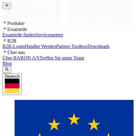
Produkte
Ersatzteile
Ersatzteile finden
Servicepartner
B2B
B2B-Login
Händler Werden
Partner-Toolbox
Downloads
Über uns
Über BARON A/S
Treffen Sie unser Team
Blog
Deutsch