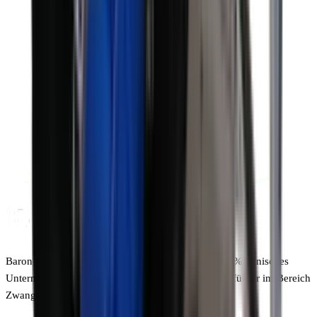
Baron A/S ist ein dynamisches und innovatives 100% dänisches
Unternehmen. Die Marke Baron ist absoluter Marktführer im Bereich
Zwangsmischer und Förderbänder.