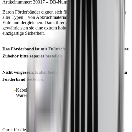
Artikelnummer: 30017 – DB-Nummer:
Baron Förderbänder eignen sich für den Transport von Materialien
aller Typen – von Abbruchmaterialien, über Nassmörtel bis hin zu
Erde und dergleichen. Dank ihrer geschlossenen Seitenprofile
gewährleisten sie eine extrem hohe Belastbarkeit und eine
einzigartige Sicherheit.
Das Förderband ist mit Fulltrichter und Fahrgestell gezeigt. Diese
Zubehör bitte separat bestellen.
Nicht vergessen, Kabel (siehe Zubehör) zu bestellen, wenn Sie ein
Förderband bestellen.
Kabel: Adapterkabel 1m mit CEE und Schuko Stecker –
Warennummer 50105
Gurte für die Förderbänder können mit Stollen von anderen Höhen