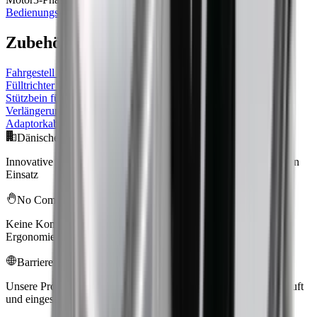
Bedienungsanleitung
Zubehör
Fahrgestell für Förderband
Fülltrichter für Förderband
Stützbein für Förderband
Verlängerung für Fülltrichter
Adaptorkabel 240V 10A 1 m CEE/Schuko Stecker
Dänische Innovation
Innovative Produkte von höchster Qualität für den professionellen
Einsatz
No Compromise
Keine Kompromisse bei Qualität, Sicherheit, Effizienz und
Ergonomie
Barrierefreiheit
Unsere Produkte werden weltweit in mehr als 53 Ländern verkauft
und eingesetzt