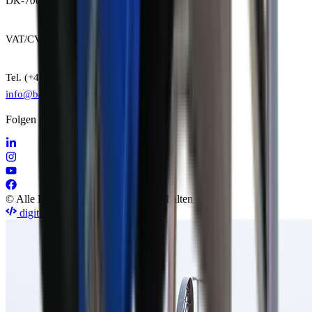
DK-7000 Fredericia
VAT/CVR: DK29636842
Tel. (+45) 7015 7022
info@baron-mixer.com
Folgen Sie uns
© Alle Rechte sind Baron A/S vorbehalten
digitise