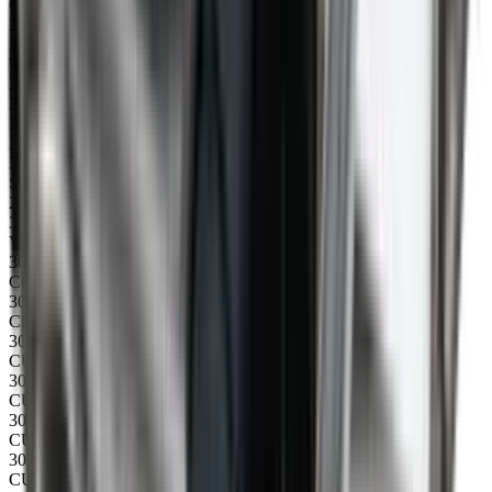
CU Steuerung 110V BASIC
21
31059
Verbindungsstück mit Loch für Gabelstapler
22
31008
Bodenplatte 2135mm mit Löcher
23
31044
Schiene oben 2345 mm
25
31060
Verbindungsstück
30053
CCU/CU Verlängerungskabel für Serienschaltung
30213
Click-on für Trichter/Fahrgestell
30227
CU/CCU Steckdose IN
30228
CU/CCU Steckdose AUS
30229
CU/CCU Not-Aus komplett
30232
CU/CCU Richtungsschalter (vorwärts/rückwärts)