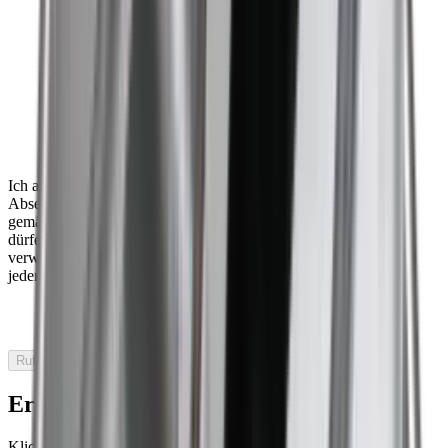
Ich akzeptiere, dass Baron mich im Zusammenhang mit dem
Absenden dieses Formulars kontaktieren darf, dass meine Daten
gemäß der Datenschutzerklärung von Baron gespeichert werden
dürfen und dass meine Daten für Barons E-Mail-Marketing
verwendet werden. Mir ist bewusst, dass ich meine Einwilligung
jederzeit widerrufen kann.
Ruf mich an
Ersatzteile finden
Klicken Sie hier, um mehr zu erfahren