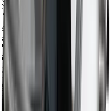
31021
Seite rechts 3300
17
31051
Trommel
18
31052
Trommelmotor einschl Stecker
18
50340
Rad 20x75 (1 Stück)
19
30246
Einsatz für Steuerung, links (145 mm)
20
31080
CU Steuerung 240V
20
31081
BASIC Steuerung 240V
20
31084
CU Steuerung 110V
20
31085