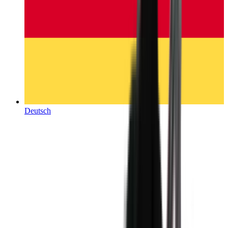
Deutsch