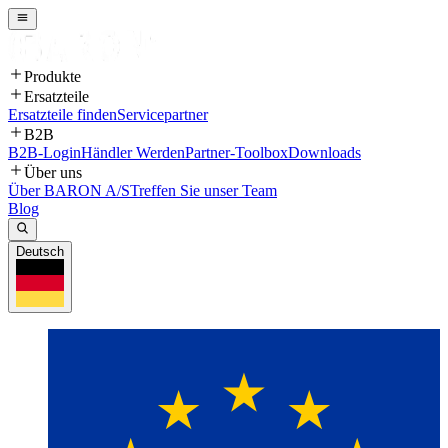
Produkte
Ersatzteile
Ersatzteile finden
Servicepartner
B2B
B2B-Login
Händler Werden
Partner-Toolbox
Downloads
Über uns
Über BARON A/S
Treffen Sie unser Team
Blog
Deutsch