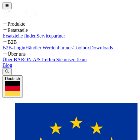
Produkte
Ersatzteile
Ersatzteile finden
Servicepartner
B2B
B2B-Login
Händler Werden
Partner-Toolbox
Downloads
Über uns
Über BARON A/S
Treffen Sie unser Team
Blog
Deutsch