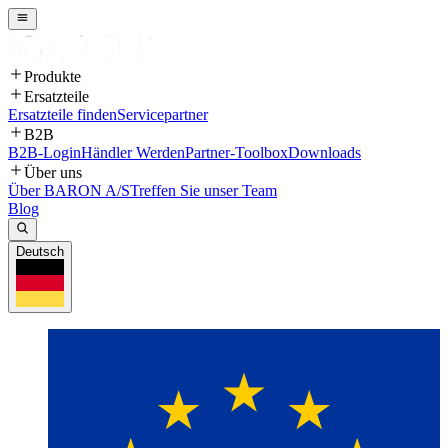
Produkte
Ersatzteile
Ersatzteile finden
Servicepartner
B2B
B2B-Login
Händler Werden
Partner-Toolbox
Downloads
Über uns
Über BARON A/S
Treffen Sie unser Team
Blog
Deutsch