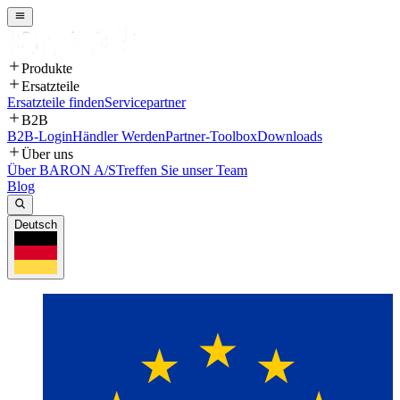
Produkte
Ersatzteile
Ersatzteile finden
Servicepartner
B2B
B2B-Login
Händler Werden
Partner-Toolbox
Downloads
Über uns
Über BARON A/S
Treffen Sie unser Team
Blog
Deutsch