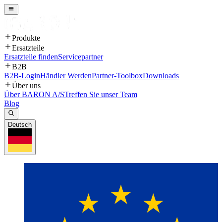
Produkte
Ersatzteile
Ersatzteile finden
Servicepartner
B2B
B2B-Login
Händler Werden
Partner-Toolbox
Downloads
Über uns
Über BARON A/S
Treffen Sie unser Team
Blog
Deutsch